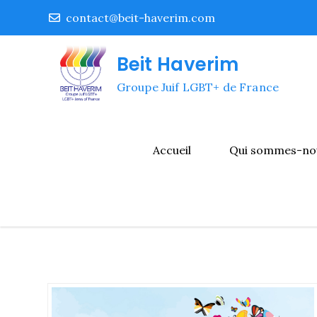
Skip
contact@beit-haverim.com
to
content
Beit Haverim
Groupe Juif LGBT+ de France
Accueil
Qui sommes-no