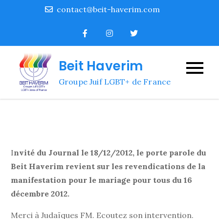
Skip
contact@beit-haverim.com
to
content
Beit Haverim
Groupe Juif LGBT+ de France
I
nvité du Journal le 18/12/2012, le porte parole du
Beit Haverim revient sur les revendications de la
manifestation pour le mariage pour tous du 16
décembre 2012.
Merci à Judaïques FM. Ecoutez son intervention.